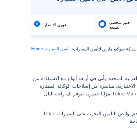
خبير شخصي
فوري الإصدار
نصيحة
تأمين السيارة
Home
شركة طوكيو مارين لتأمين السيارات
وفرة في الإمارات العربية المتحدة. يأتي في أربعة أنواع مع الاستفادة من
الاختيارية. مباشرة من إصلاحات الوكالة الممتازة
والمطالبات السريعة إلى المساعدة المجانية على الطريق وتغطية تأجير السيارات المجانية ، يقدم التأمين على السيارات Tokio Marine مزايا حصرية لتوفر لك راحة البال
مجموعة طوكيو مارين هي اسم مشهور في سوق التأمين على السيارات في الإمارات العربية المتحدة. من المعروف أنها تقدم بوالص التأمين البحرية على السيارات Tokio
اجة.