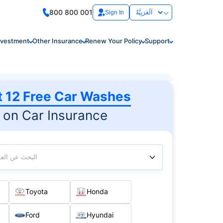
800 800 001
Sign In
nvestment
Other Insurance
Renew Your Policy
Support
t 12 Free Car Washes
on Car Insurance
البحث عن العلا
Toyota
Honda
Ford
Hyundai