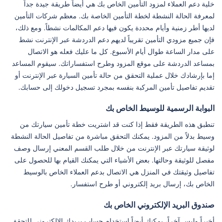
خلية دعم العملاء لمزود التأمين الخاص بك هي أيضاً طريقة جيدة جداً
لمعرفة الحالة النشطة لخطة التأمين الخاصة بك. معظم شركات التأمين
لديها أطر زمنية وأيام محددة يكون فيها دعم المكالمات نشطاً. ومع ذلك،
فإن جميع مزودي التأمين تقريباً لديهم دعم الدردشة عبر الإنترنت نشط
على مدار الساعة طوال أيام الأسبوع. كل ما عليك فعله هو الاتصال
بمساعد الدردشة على موقع المزود وطرح استفساراتك. سيقوم المساعد
إما بإرشادك خلال عملية التحقق من حالة تأمين السيارة عبر الإنترنت أو
تقديم تفاصيل تأمين المركبة بنفسه بمجرد تسجيل دخولك إلى حسابك.
البوابة الرسمية للوسيط الخاص بك
تنطبق هذه الطريقة فقط إذا كنت قد اشتريت خطة تأمين سيارتك من
وسيط بدلاً من المزود. يمكنك التحقق مباشرة من تفاصيل الحالة النشطة
لوثيقة سيارتك عبر الإنترنت من خلال طلب القسم المعني إرسال وصف
مفصل للوثيقة وحالتها. بعض الأشياء التي يمكنك القيام بها للحصول على
تفاصيل وثيقتك في المنزل هي الاتصال بدعم العملاء الخاص بالوسيط
الخاص بك، إرسال بريد إلكتروني أو طرح استفسار.
صندوق البريد الإلكتروني الخاص بك
أخيراً وليس آخراً، يمكنك أيضاً استخدام حساب بريدك الإلكتروني للتحقق