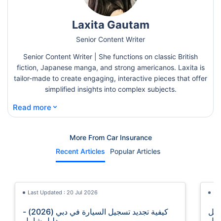
Laxita Gautam
Senior Content Writer
Senior Content Writer | She functions on classic British
fiction, Japanese manga, and strong americanos. Laxita is
tailor-made to create engaging, interactive pieces that offer
simplified insights into complex subjects.
⌄
Read more
More From Car Insurance
Recent Articles
Popular Articles
Last Updated : 20 Jul 2026
La
ي أبوظبي (2026) - دليل
كيفية تجديد تسجيل السيارة في دبي (2026) -
مل
دليل شامل