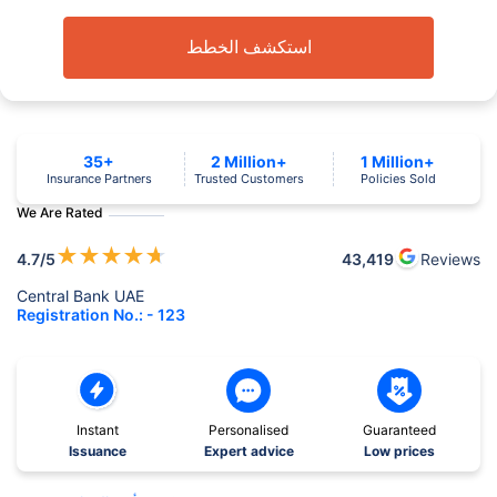
استكشف الخطط
35+
2 Million+
1 Million+
Insurance Partners
Trusted Customers
Policies Sold
We Are Rated
★
★
★
★
★
4.7
/5
43,419
Reviews
Central Bank UAE
Registration No.: - 123
Instant
Personalised
Guaranteed
Issuance
Expert advice
Low prices