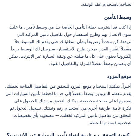
تحتاجه باستخدام عقد الوثيقة.
وسيط التأمين
إذا كنت قد اشتريت خطة التأمين الخاصة بك من وسيط تأمين، ما عليك
سوى الاتصال بهم وطرح استفسار حول تفاصيل تأمين المركبة التي
تريدها. كن محدداً وصريحاً بشأن متطلباتك حتى يقدم لك الوسيط حلاً
مفصلاً بنفس القدر. بمجرد طرح الاستفسار، سيرسل لك الوسيط بريداً
إلكترونياً يحتوي على كل ما طلبته عن وثيقة السيارة عبر الإنترنت. يمكن
أن يتضمن وصفاً مفصلاً للمزايا والتفاصيل الفنية.
موقع المزود
أخيراً، يمكنك استخدام موقع المزود للتحقق من التفاصيل المتاحة لخطتك.
يقدم معظم المزودين وصفاً مفصلاً إلى حد ما لخطط تأمين السيارات التي
يقدمونها على صفحة مخصصة. يمكنك التحقق من ذلك للحصول على
فكرة عامة. طريقة أخرى هي استخدام رقم وثيقتك، تسجيل الدخول ثم
التحقق من تفاصيل تأمين المركبة لخطتك -- مصحوبة بأي تخصيصات
شخصية قمت بها للخطة.
كيفية التحقق من تاريخ انتهاء تأمين السيارة عبر الإنترنت؟