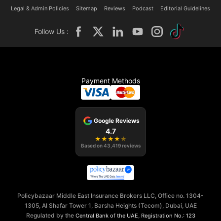
Legal & Admin Policies
Sitemap
Reviews
Podcast
Editorial Guidelines
Follow Us :
Payment Methods
Google Reviews
4.7
★
★
★
★
★
Based on
43,419
reviews
Policybazaar Middle East Insurance Brokers LLC, Office no. 1304-
1305, Al Shafar Tower 1, Barsha Heights (Tecom), Dubai, UAE
Regulated by the
,
Central Bank of the UAE
Registration No.: 123