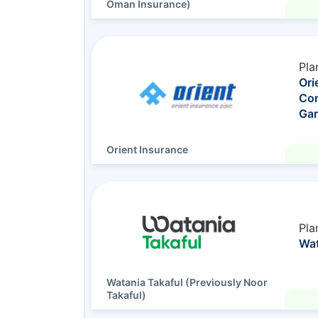
Oman Insurance)
Pla
Ori
Com
Gar
Orient Insurance
Pla
Wat
Watania Takaful (Previously Noor
Takaful)