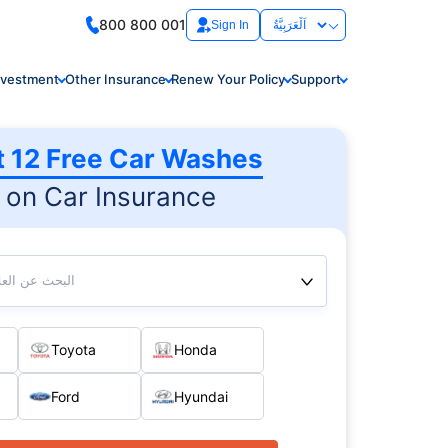
800 800 001
Sign In
nvestment
Other Insurance
Renew Your Policy
Support
t 12 Free Car Washes
on Car Insurance
البحث عن العلا
Toyota
Honda
Ford
Hyundai