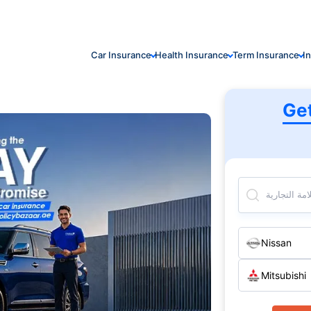
Car Insurance
Health Insurance
Term Insurance
I
Ge
مة التجارية
Nissan
Mitsubishi