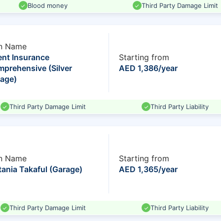
Blood money
Third Party Damage Limit
n Name
ent Insurance
Starting from
prehensive (Silver
AED 1,386/year
age)
Third Party Damage Limit
Third Party Liability
n Name
Starting from
ania Takaful (Garage)
AED 1,365/year
Third Party Damage Limit
Third Party Liability