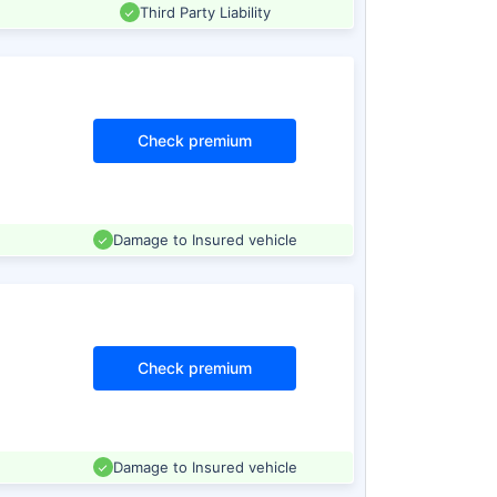
Third Party Liability
Check premium
Damage to Insured vehicle
Check premium
Damage to Insured vehicle