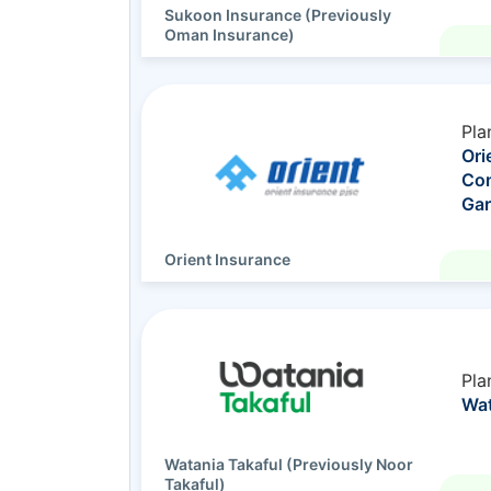
Sukoon Insurance (Previously
Oman Insurance)
Pla
Ori
Com
Gar
Orient Insurance
Pla
Wat
Watania Takaful (Previously Noor
Takaful)