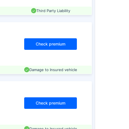
Third Party Liability
Check premium
Damage to Insured vehicle
Check premium
Damage to Insured vehicle