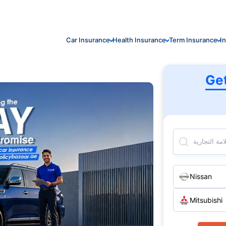
Car Insurance
Health Insurance
Term Insurance
I
Ge
مة التجارية
Nissan
Mitsubishi