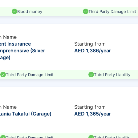
Blood money
Third Party Damage Limit
n Name
ent Insurance
Starting from
prehensive (Silver
AED 1,386/year
age)
Third Party Damage Limit
Third Party Liability
n Name
Starting from
ania Takaful (Garage)
AED 1,365/year
Third Party Damage Limit
Third Party Liability