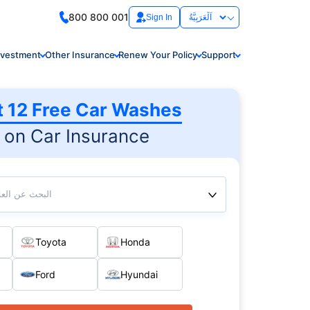
800 800 001
Sign In
nvestment
Other Insurance
Renew Your Policy
Support
t 12 Free Car Washes
on Car Insurance
البحث عن العلا
Toyota
Honda
Ford
Hyundai