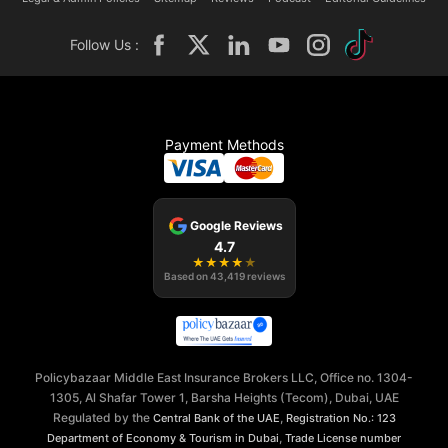
Follow Us :
Payment Methods
Google Reviews
4.7
★
★
★
★
★
Based on
43,419
reviews
Policybazaar Middle East Insurance Brokers LLC, Office no. 1304-
1305, Al Shafar Tower 1, Barsha Heights (Tecom), Dubai, UAE
Regulated by the
,
Central Bank of the UAE
Registration No.: 123
,
Department of Economy & Tourism in Dubai
Trade License number