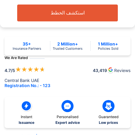
استكشف الخطط
35+
2 Million+
1 Million+
Insurance Partners
Trusted Customers
Policies Sold
We Are Rated
★
★
★
★
★
4.7
/5
43,419
Reviews
Central Bank UAE
Registration No.: - 123
Instant
Personalised
Guaranteed
Issuance
Expert advice
Low prices