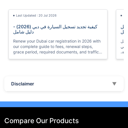
Last Updated : 20 Jul 2026
La
ي أبوظبي (2026) - دليل
كيفية تجديد تسجيل السيارة في دبي (2026) -
مل
دليل شامل
ليل
Renew your Dubai car registration in 2026 with
 في
our complete guide to fees, renewal steps,
لفة،
grace period, required documents, and traffic
fines for late renewal.
Last Updated : 01 Jan 2026
La
Disclaimer
▼
عبر
أفضل 10 شركات تأمين للسيارات في دبي
نت؟
والإمارات العربية المتحدة - 2026
 هذا
قائمة بأفضل شركات التأمين على السيارات في دبي
 من
والإمارات العربية المتحدة مع منتجاتها ومزايا الخدمات
اتك؟
التي تقدمها حتى تتمكن من اختيار الأفضل حسب
احتياجاتك
Compare Our Products