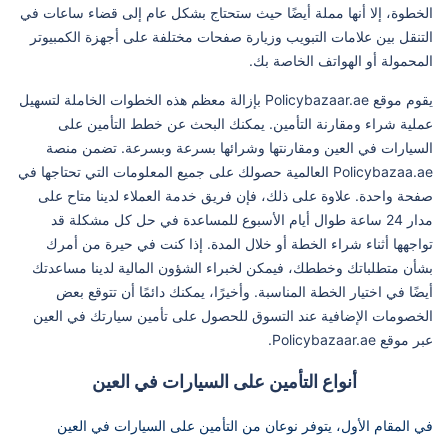
الخطوة، إلا أنها مملة أيضًا حيث ستحتاج بشكل عام إلى قضاء ساعات في
التنقل بين علامات التبويب وزيارة صفحات مختلفة على أجهزة الكمبيوتر
المحمولة أو الهواتف الخاصة بك.
يقوم موقع Policybazaar.ae بإزالة معظم هذه الخطوات الخاملة لتسهيل
عملية شراء ومقارنة التأمين. يمكنك البحث عن خطط التأمين على
السيارات في العين ومقارنتها وشرائها بسرعة وبسرعة. تضمن منصة
Policybazaa.ae العالمية حصولك على جميع المعلومات التي تحتاجها في
صفحة واحدة. علاوة على ذلك، فإن فريق خدمة العملاء لدينا متاح على
مدار 24 ساعة طوال أيام الأسبوع للمساعدة في حل كل مشكلة قد
تواجهها أثناء شراء الخطة أو خلال المدة. إذا كنت في حيرة من أمرك
بشأن متطلباتك وخططك، فيمكن لخبراء الشؤون المالية لدينا مساعدتك
أيضًا في اختيار الخطة المناسبة. وأخيرًا، يمكنك دائمًا أن تتوقع بعض
الخصومات الإضافية عند التسوق للحصول على تأمين سيارتك في العين
عبر موقع Policybazaar.ae.
أنواع التأمين على السيارات في العين
في المقام الأول، يتوفر نوعان من التأمين على السيارات في العين