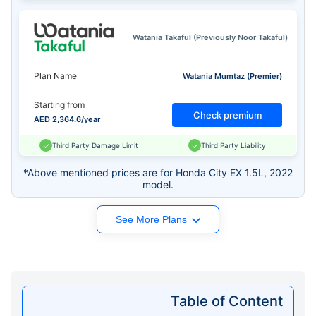
Watania Takaful (Previously Noor Takaful)
Plan Name
Watania Mumtaz (Premier)
Starting from
Check premium
AED 2,364.6/year
Third Party Damage Limit
Third Party Liability
*Above mentioned prices are for Honda City EX 1.5L, 2022
model.
See More Plans
Table of Content