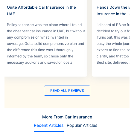
Quite Affordable Car Insurance in the
Hands Down the Bes
UAE
Insurance in the UA
Policybazaar.ae was the place where I found
I'd heard of PB.ae fro
the cheapest car insurance in UAE, but without
decided to try out for 
any compromise on what I wanted in
Turns out, this was th
coverage. Got a solid comprehensive plan and
easy the whole journey
the difference this time was I thoroughly
expect to find the best
informed by the team, so chose only the
clarity, and that too w
necessary add-ons and saved on costs.
Best site, delivered a
READ ALL REVIEWS
More From Car Insurance
Recent Articles
Popular Articles