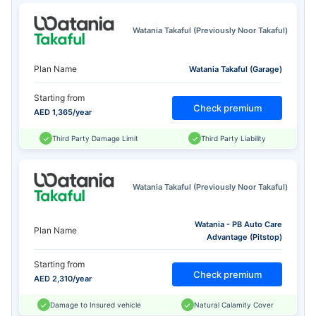
Watania Takaful (Previously Noor Takaful)
Plan Name
Watania Takaful (Garage)
Starting from
Check premium
AED 1,365/year
Third Party Damage Limit
Third Party Liability
Watania Takaful (Previously Noor Takaful)
Watania - PB Auto Care
Plan Name
Advantage (Pitstop)
Starting from
Check premium
AED 2,310/year
Damage to Insured vehicle
Natural Calamity Cover