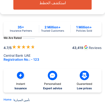
استكشف الخطط
35+
2 Million+
1 Million+
Insurance Partners
Trusted Customers
Policies Sold
We Are Rated
★
★
★
★
★
4.7
/5
43,419
Reviews
Central Bank UAE
Registration No.: - 123
Instant
Personalised
Guaranteed
Issuance
Expert advice
Low prices
Home
تأمين السيارة