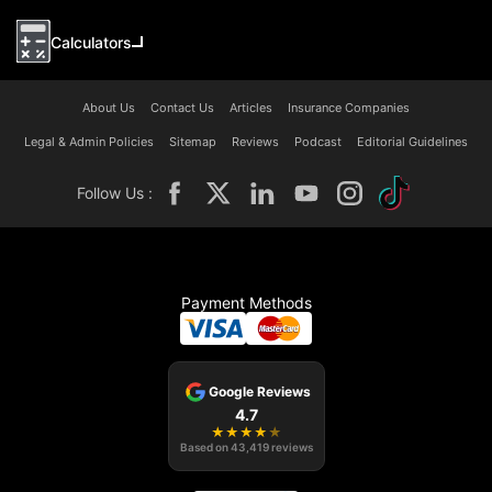
Calculators
About Us
Contact Us
Articles
Insurance Companies
Legal & Admin Policies
Sitemap
Reviews
Podcast
Editorial Guidelines
Follow Us :
Payment Methods
Google Reviews
4.7
★
★
★
★
★
Based on
43,419
reviews