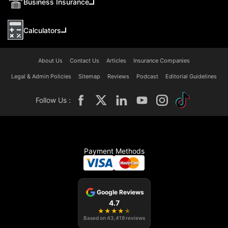
Business Insurance
Calculators
About Us
Contact Us
Articles
Insurance Companies
Legal & Admin Policies
Sitemap
Reviews
Podcast
Editorial Guidelines
Follow Us :
Payment Methods
Google Reviews
4.7
★
★
★
★
★
Based on
43,419
reviews