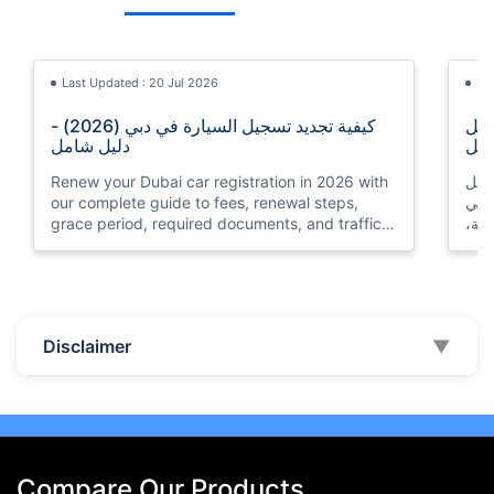
Last Updated : 20 Jul 2026
La
ي أبوظبي (2026) - دليل
كيفية تجديد تسجيل السيارة في دبي (2026) -
مل
دليل شامل
ليل
Renew your Dubai car registration in 2026 with
 في
our complete guide to fees, renewal steps,
لفة،
grace period, required documents, and traffic
fines for late renewal.
Last Updated : 01 Jan 2026
La
Disclaimer
▼
عبر
أفضل 10 شركات تأمين للسيارات في دبي
نت؟
والإمارات العربية المتحدة - 2026
 هذا
قائمة بأفضل شركات التأمين على السيارات في دبي
 من
والإمارات العربية المتحدة مع منتجاتها ومزايا الخدمات
اتك؟
التي تقدمها حتى تتمكن من اختيار الأفضل حسب
احتياجاتك
Compare Our Products