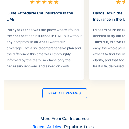
★
★
★
★
★
★
★
Quite Affordable Car Insurance in the
Hands Down the Bes
UAE
Insurance in the UA
Policybazaar.ae was the place where I found
I'd heard of PB.ae fro
the cheapest car insurance in UAE, but without
decided to try out for 
any compromise on what I wanted in
Turns out, this was th
coverage. Got a solid comprehensive plan and
easy the whole journey
the difference this time was I thoroughly
expect to find the best
informed by the team, so chose only the
clarity, and that too w
necessary add-ons and saved on costs.
Best site, delivered a
READ ALL REVIEWS
More From Car Insurance
Recent Articles
Popular Articles