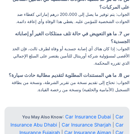
على المركبات؟
الجواب: يتم توفير ما يصل إلى 200،000 درهم إماراتي كغطاء ضد
الحوادث الشخصية للمؤمن عليه. يغطي هذا الوفاة وأي إعاقة دائمة.
س 7. ما هو التعويض في حالة تلف ممتلكات الغير أو إصاباته
الجسدية؟
الجواب: إذا كان هناك أي إصابة جسدية أو وفاة لطرف ثالث، فإن الحد
الأقصى لمسؤولية شركة أورينتال للتأمين يقتصر على المبلغ الإجمالي
الذي تقرره المحكمة.
س 8. ما هي المستندات المطلوبة لتقديم مطالبة حادث سيارة؟
الجواب: تحتاج إلى تقديم نسخة من تقرير الشرطة، ونسخة من بطاقة
التسجيل (الأمامية والخلفية) ونسخة من رخصة القيادة.
:
Car Insurance Dubai
|
Car
You May Also Know
Insurance Abu Dhabi
|
Car Insurance Sharjah
|
Car
Insurance Fujairah
|
Car Insurance Ajman
|
Car