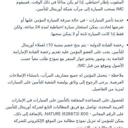
المثقوب بإطار احتياطي. إذا لم يكن متاحًا في ذلك الوقت، فسيقوم
IMC بسحب السيارة إلى مرآب شبكة أورينتال للتأمين.
خدمة تأجير السيارات - في حالة سرقة السيارة المؤمن عليها أو
تعرضها لحادث، يمكن استئجار سيارة احتياطية لمدة 24 ساعة، ولكن
فقط إذا كانت السيارة ثابتة أو لا يمكن سحبها.
رخصة القيادة الدولية - يتم منح خصم بنسبة 10٪ لعملاء أورينتال
للتأمين. يجب على العضو المؤمن عليه تقديم رخصة القيادة الإماراتية
الخاصة به، وصور بحجم جواز السفر مع نموذج طلب معبأ حسب
الأصول وموقع من قبل IMC.
ملاحظة - يتحمل المؤمن له جميع مصاريف المرآب، باستثناء الإصلاحات
العرضية. يرجى الرجوع إلى وثائق بوليصة الشقية للتأمين على السيارات
لمزيد من التفاصيل.
للحصول على المساعدة المتعلقة بالتأمين على السيارات في الإمارات
العربية المتحدة، تواصل مع فريق المطالبات التابع لشركة أورينتال للتأمين
على الرقم المجاني - 800 NATURE (628873). بالإضافة إلى ذلك،
يمكن للمؤمن له تنزيل نموذج مطالبة من الموقع الإلكتروني للشركة
وتقديم المطالبة عبر الإنترنت.