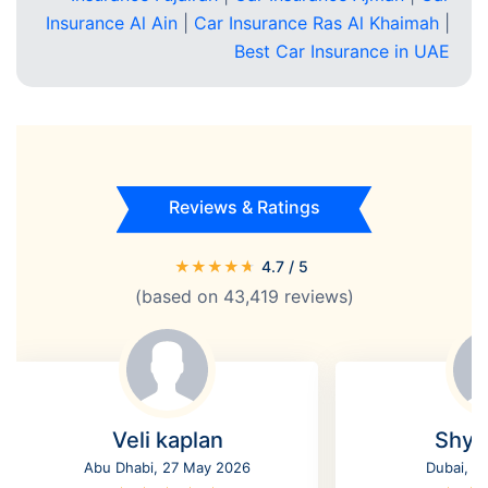
Insurance Al Ain
|
Car Insurance Ras Al Khaimah
|
Best Car Insurance in UAE
Reviews & Ratings
★
★
★
★
★
4.7
/ 5
(based on
43,419
reviews)
Veli kaplan
Shyl
Abu Dhabi, 27 May 2026
Dubai, 2