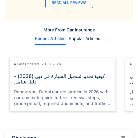
READ ALL REVIEWS
More From Car Insurance
Recent Articles
Popular Articles
Last Updated : 20 Jul 2026
La
ي أبوظبي (2026) - دليل
كيفية تجديد تسجيل السيارة في دبي (2026) -
مل
دليل شامل
ليل
Renew your Dubai car registration in 2026 with
 في
our complete guide to fees, renewal steps,
لفة،
grace period, required documents, and traffic
fines for late renewal.
Last Updated : 01 Jan 2026
La
Disclaimer
▼