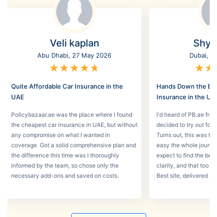
Veli kaplan
Shyl
Abu Dhabi, 27 May 2026
Dubai, 2
★
★
★
★
★
★
★
Quite Affordable Car Insurance in the
Hands Down the Bes
UAE
Insurance in the UA
Policybazaar.ae was the place where I found
I'd heard of PB.ae fro
the cheapest car insurance in UAE, but without
decided to try out for 
any compromise on what I wanted in
Turns out, this was th
coverage. Got a solid comprehensive plan and
easy the whole journey
the difference this time was I thoroughly
expect to find the best
informed by the team, so chose only the
clarity, and that too w
necessary add-ons and saved on costs.
Best site, delivered a