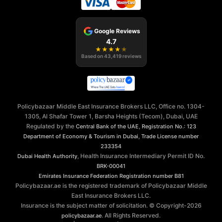
Google Reviews
4.7
★
★
★
★
★
Based on
43,419
reviews
Policybazaar Middle East Insurance Brokers LLC, Office no. 1304-
1305, Al Shafar Tower 1, Barsha Heights (Tecom), Dubai, UAE
Regulated by the
,
Central Bank of the UAE
Registration No.: 123
,
Department of Economy & Tourism in Dubai
Trade License number
233354
, Health Insurance Intermediary Permit ID No.
Dubai Health Authority
BRK-00041
Emirates Insurance Federation
Registration number B81
Policybazaar.ae is the registered trademark of Policybazaar Middle
East Insurance Brokers LLC.
Insurance is the subject matter of solicitation. © Copyright-
2026
. All Rights Reserved.
policybazaar.ae