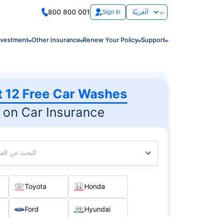
800 800 001
Sign In
nvestment
Other Insurance
Renew Your Policy
Support
t 12 Free Car Washes
on Car Insurance
البحث عن العلا
Toyota
Honda
Ford
Hyundai