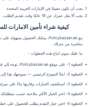
يجب أن تكون مقيمًا في الإمارات العربية المتحدة
يجب ألا يقل عمرك عن 18 عامًا وقت تقديم الطلب.
كيفية شراء تأمين الامارات للسيارات
مع Policybazaar.ae، يمكنك الحصول بسهولة على تأمين الامارات للسيارات ببضع نقرات. تساعدك منصتنا على مقارنة الأسعار و
مباشرة من منزلك.
ما عليك سوى اتباع هذه الخطوات -
الخطوة 1- على موقع Policybazaar.ae، توجه إلى قسم "تأمين السيارة".
الخطوة 2- املأ النموذج الرئيسي — سيوجهك هذا إلى صفحة عروض أسعار التأمين على السيارات لدينا.
الخطوة 3- استكشف الخيارات وقارنها بناءً على ميزاتها وأقساط التأمين والمزيد.
الخطوة 4- اختر الخيار الأكثر ملاءمة حسب متطلباتك.
الخطوة 5- اختر خيار التقدم بطلب للحصول على خطة التأمين للسيارة التي اخترتها.