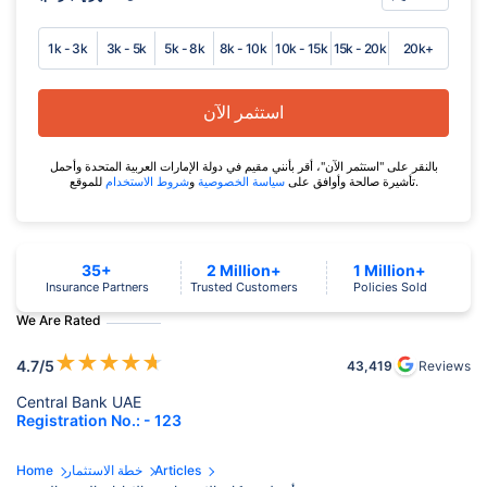
1k - 3k
3k - 5k
5k - 8k
8k - 10k
10k - 15k
15k - 20k
20k+
استثمر الآن
بالنقر على "استثمر الآن"، أقر بأنني مقيم في دولة الإمارات العربية المتحدة وأحمل
للموقع.
تأشيرة صالحة وأوافق على
سياسة الخصوصية
و
شروط الاستخدام
35+
2 Million+
1 Million+
Insurance Partners
Trusted Customers
Policies Sold
We Are Rated
★
★
★
★
★
4.7
/5
43,419
Reviews
Central Bank UAE
Registration No.: - 123
Articles
خطة الاستثمار
Home