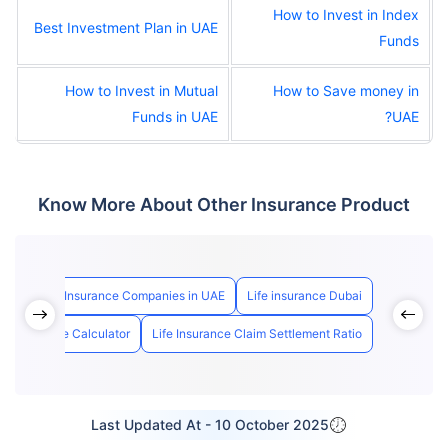
How to Invest in Index
Best Investment Plan in UAE
Funds
How to Invest in Mutual
How to Save money in
Funds in UAE
UAE?
Know More About Other Insurance Product
UAE
Life Insurance Companies in UAE
Life insurance Dubai
ife Insurance Calculator
Life Insurance Claim Settlement Ratio
Last Updated At -
10 October 2025