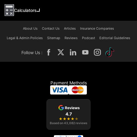
Calculators
About Us
Contact Us
Articles
Insurance Companies
Legal & Admin Policies
Sitemap
Reviews
Podcast
Editorial Guidelines
Follow Us :
Payment Methods
Reviews
4.7
★
★
★
★
★
Based on
43,082
reviews