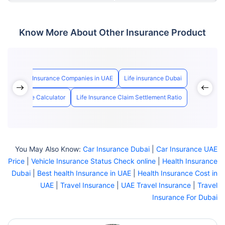
Know More About Other Insurance Product
UAE
Life Insurance Companies in UAE
Life insurance Dubai
ife Insurance Calculator
Life Insurance Claim Settlement Ratio
You May Also Know:
Car Insurance Dubai
|
Car Insurance UAE
Price
|
Vehicle Insurance Status Check online
|
Health Insurance
Dubai
|
Best health Insurance in UAE
|
Health Insurance Cost in
UAE
|
Travel Insurance
|
UAE Travel Insurance
|
Travel
Insurance For Dubai