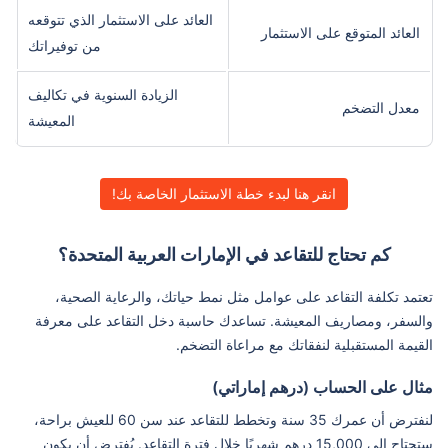
العائد على الاستثمار الذي تتوقعه
العائد المتوقع على الاستثمار
من توفيراتك
الزيادة السنوية في تكاليف
معدل التضخم
المعيشة
انقر هنا لبدء خطة الاستثمار الخاصة بك!
كم تحتاج للتقاعد في الإمارات العربية المتحدة؟
تعتمد تكلفة التقاعد على عوامل مثل نمط حياتك، والرعاية الصحية،
والسفر، ومصاريف المعيشة. تساعدك حاسبة دخل التقاعد على معرفة
القيمة المستقبلية لنفقاتك مع مراعاة التضخم.
مثال على الحساب (درهم إماراتي)
لنفترض أن عمرك 35 سنة وتخطط للتقاعد عند سن 60 للعيش براحة،
ستحتاج إلى 15,000 درهم شهريًا خلال فترة التقاعد. يُفترض أن يكون