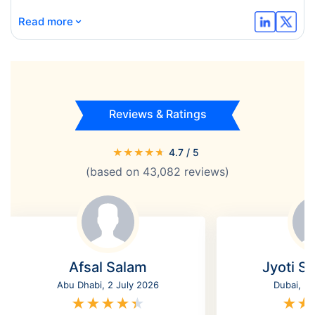
⌄
Read more
Reviews & Ratings
★
★
★
★
★
4.7
/ 5
(based on
43,082
reviews)
Afsal Salam
Jyoti S
Abu Dhabi, 2 July 2026
Dubai, 3
★
★
★
★
★
★
★