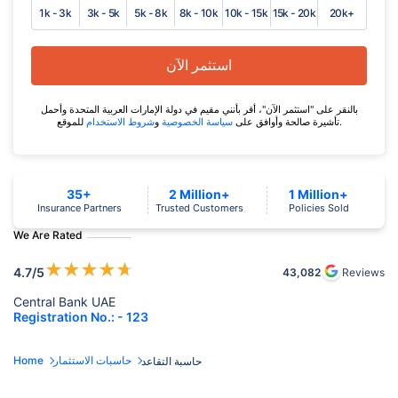
1k - 3k
3k - 5k
5k - 8k
8k - 10k
10k - 15k
15k - 20k
20k+
استثمر الآن
بالنقر على "استثمر الآن"، أقر بأنني مقيم في دولة الإمارات العربية المتحدة وأحمل
للموقع.
تأشيرة صالحة وأوافق على
سياسة الخصوصية
و
شروط الاستخدام
35+
2 Million+
1 Million+
Insurance Partners
Trusted Customers
Policies Sold
We Are Rated
★
★
★
★
★
4.7
/5
43,082
Reviews
Central Bank UAE
Registration No.: - 123
حاسبات الاستثمار
Home
حاسبة التقاعد