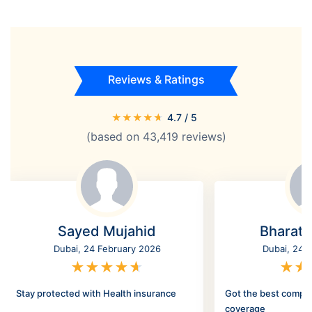
Reviews & Ratings
★
★
★
★
★
4.7
/ 5
(based on
43,419
reviews)
Sayed Mujahid
Bharat
Dubai, 24 February 2026
Dubai, 24 
★
★
★
★
★
★
★
Stay protected with Health insurance
Got the best compr
coverage