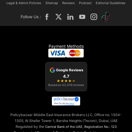
Legal & Admin Policies
Sitemap
Reviews
Podcast
Editorial Guidelines
Follow Us :
Payment Methods
Google Reviews
4.7
★
★
★
★
★
Based on
43,419
reviews
Policybazaar Middle East Insurance Brokers LLC, Office no. 1304-
1305, Al Shafar Tower 1, Barsha Heights (Tecom), Dubai, UAE
Regulated by the
,
Central Bank of the UAE
Registration No.: 123