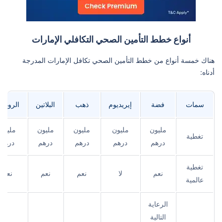
أنواع خطط التأمين الصحي التكافلي الإمارات
هناك خمسة أنواع من خطط التأمين الصحي تكافل الإمارات المدرجة
أدناه:
سمات
فضة
إيريديوم
ذهب
البلاتين
الروديو
مليون
مليون
مليون
مليون
مليون
تغطية
درهم
درهم
درهم
درهم
درهم
تغطية
نعم
لا
نعم
نعم
نعم
عالمية
الرعاية
التالية