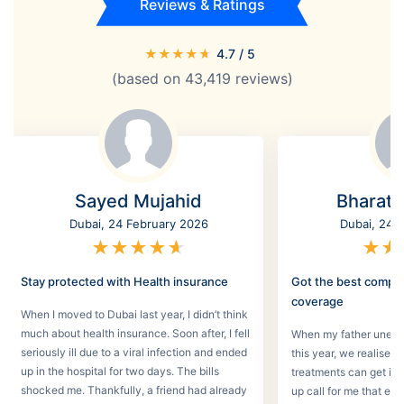
Reviews & Ratings
★
★
★
★
★
4.7
/ 5
(based on
43,419
reviews)
Sayed Mujahid
Bharat
Dubai, 24 February 2026
Dubai, 24 
★
★
★
★
★
★
★
Stay protected with Health insurance
Got the best compr
coverage
When I moved to Dubai last year, I didn’t think
much about health insurance. Soon after, I fell
When my father unexpec
seriously ill due to a viral infection and ended
this year, we realised
up in the hospital for two days. The bills
treatments can get in 
shocked me. Thankfully, a friend had already
up call for me that e