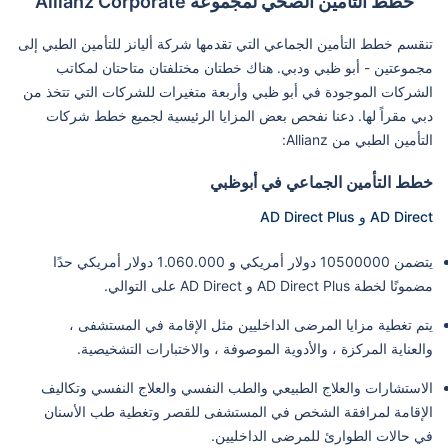
خطط التأمين الصحي لمجموعة Allianz Corporate
تنقسم خطط التأمين الجماعي التي تقدمها شركة أليانز للتأمين الطبي إلى
مجموعتين - أبو ظبي ودبي. هناك خطتان مختلفتان متاحتان لمكاتب
الشركات الموجودة في أبو ظبي وأربعة متغيرات للشركات التي تتخذ من
دبي مقراً لها. دعنا نفحص بعض المزايا الرئيسية لجميع خطط شركات
التأمين الطبي من Allianz:
خطط التأمين الجماعي في أبوظبي
AD Direct و AD Direct Plus
يتضمن 10500000 دولار أمريكي و 1.060.000 دولار أمريكي حدًا
مضمونًا لخطة AD Direct Plus و AD Direct على التوالي.
يتم تغطية مزايا المرضى الداخليين مثل الإقامة في المستشفى ،
والعناية المركزة ، والأدوية الموصوفة ، والاختبارات التشخيصية.
الاستشارات والعلاج الطبيعي والطب النفسي والعلاج النفسي وتكاليف
الإقامة لمرافقة الشخص في المستشفى للقصر وتغطية طب الأسنان
في حالات الطوارئ للمرضى الداخليين.