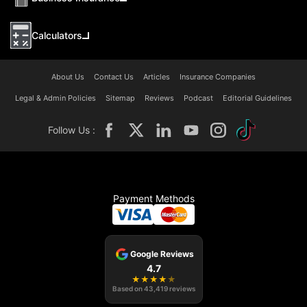
Calculators
About Us
Contact Us
Articles
Insurance Companies
Legal & Admin Policies
Sitemap
Reviews
Podcast
Editorial Guidelines
Follow Us :
Payment Methods
Google Reviews
4.7
★
★
★
★
★
Based on
43,419
reviews