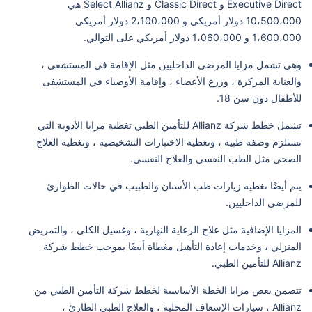
Executive Direct و Classic Direct و Select Allianz هي
10،500،000 دولار أمريكي و 2،100،000 دولار أمريكي
1،600،000 و 1،060،000 دولار أمريكي على التوالي.
وهي تشمل مزايا المرضى الداخليين مثل الإقامة في المستشفى ،
والعناية المركزة ، وزرع الأعضاء ، وإقامة الأوصياء في المستشفى
للأطفال دون سن 18.
تشمل خطط شركة Allianz للتأمين الطبي تغطية مزايا الأدوية التي
تستلزم وصفة طبية ، وتغطية الاختبارات التشخيصية ، وتغطية العلاج
الصحي مثل الطب النفسي والعلاج النفسي.
يتم أيضًا تغطية زيارات طب الأسنان والطبيب في حالات الطوارئ
للمرضى الداخليين.
المزايا الإضافية مثل علاج الرعاية النهارية ، وغسيل الكلى ، والتمريض
المنزلي ، وخدمات إعادة التأهيل مغطاة أيضًا بموجب خطط شركة
Allianz للتأمين الطبي.
تتضمن بعض مزايا الخطة الأساسية لخطط شركة التأمين الطبي من
Allianz ، سيارات الإسعاف المحلية ، والعلاج الطبي الطارئ ،