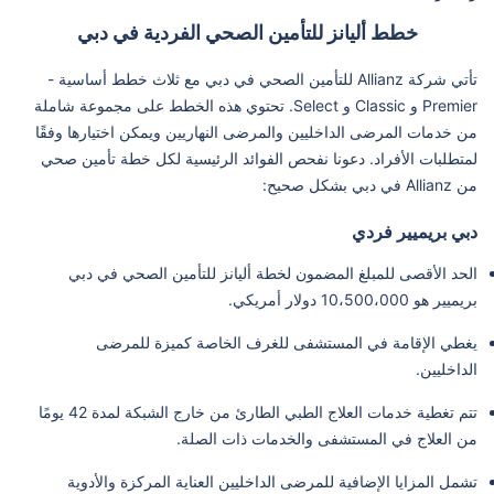
خطط أليانز للتأمين الصحي الفردية في دبي
تأتي شركة Allianz للتأمين الصحي في دبي مع ثلاث خطط أساسية -
Premier و Classic و Select. تحتوي هذه الخطط على مجموعة شاملة
من خدمات المرضى الداخليين والمرضى النهاريين ويمكن اختيارها وفقًا
لمتطلبات الأفراد. دعونا نفحص الفوائد الرئيسية لكل خطة تأمين صحي
من Allianz في دبي بشكل صحيح:
دبي بريميير فردي
الحد الأقصى للمبلغ المضمون لخطة أليانز للتأمين الصحي في دبي
بريميير هو 10،500،000 دولار أمريكي.
يغطي الإقامة في المستشفى للغرف الخاصة كميزة للمرضى
الداخليين.
تتم تغطية خدمات العلاج الطبي الطارئ من خارج الشبكة لمدة 42 يومًا
من العلاج في المستشفى والخدمات ذات الصلة.
تشمل المزايا الإضافية للمرضى الداخليين العناية المركزة والأدوية