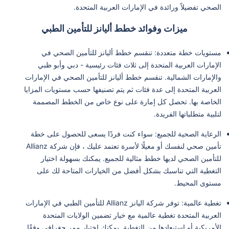
الصحي تفضيلاً ورائدة في الإمارات العربية المتحدة.
ميزات وفوائد خطط أليانز للتأمين الطبي
مستويات خطة متعددة: تنقسم خطط أليانز للتأمين الصحي في
الإمارات العربية المتحدة إلى ثلاث فئات رئيسية - دبي وأبو ظبي
والإمارات الشمالية. تنقسم خطط أليانز للتأمين الصحي في الإمارات
العربية المتحدة إلى عدة فئات ثم يتم تصنيفها حسب مستويات المزايا
الخاصة بها. تحصل كل إمارة على نوع خاص من الخطط المصممة
لتلبية متطلباتها الفريدة.
الرعاية الصحية للجميع: سواء كنت فردًا يسعى للحصول على خطة
تأمين صحي لنفسك أو معيلًا لأسرة تعتمد عليك ، فإن شركة Allianz
للتأمين الصحي لديها خطط مثالية للجميع. يمكنك بسهولة اختيار
التغطية التي تناسبك بشكل أفضل من الخيارات المتاحة لك على
مستوى المحيط.
تغطية عالمية: توفر شركة اليانز Allianz للتأمين الطبي في الإمارات
العربية المتحدة تغطية عالمية مع خيار تضمين الولايات المتحدة
الأمريكية أو استبعادها من التغطية. يمكنك اختيار ممر جغرافي وفقًا