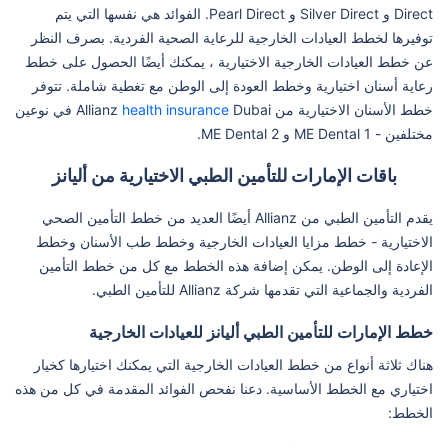
Direct و Silver Direct و Pearl Direct. الفوائد هي نفسها التي يتم
توفيرها لخطط العيادات الخارجية للرعاية الصحية الفردية. بصرف النظر
عن خطط العيادات الخارجية الاختيارية ، يمكنك أيضًا الحصول على خطط
رعاية أسنان اختيارية وخطط العودة إلى الوطن مع تغطية شاملة. تتوفر
خطط الأسنان الاختيارية من Allianz
health insurance
Dubai في نوعين
مختلفين - ME Dental 1 و ME Dental 2.
باقات الإمارات للتأمين الطبي الاختيارية من أليانز
يقدم التأمين الطبي من Allianz أيضًا العديد من خطط التأمين الصحي
الاختيارية - خطط مزايا العيادات الخارجية وخطط طب الأسنان وخطط
الإعادة إلى الوطن. يمكن إضافة هذه الخطط مع كل من خطط التأمين
الفردية والجماعية التي تقدمها شركة Allianz للتأمين الطبي.
خطط الإمارات للتأمين الطبي أليانز للعيادات الخارجية
هناك ثلاثة أنواع من خطط العيادات الخارجية التي يمكنك اختيارها كخيار
اختياري مع الخطط الأساسية. دعنا نفحص الفوائد المقدمة في كل من هذه
الخطط: