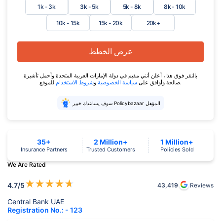
1k - 3k
3k - 5k
5k - 8k
8k - 10k
10k - 15k
15k - 20k
20k+
عرض الخطط
بالنقر فوق هذا، أعلن أنني مقيم في دولة الإمارات العربية المتحدة وأحمل تأشيرة
للموقع.
صالحة وأوافق على
سياسة الخصوصية
و
شروط الاستخدام
سوف يساعدك خبير Policybazaar المؤهل
35+
2 Million+
1 Million+
Insurance Partners
Trusted Customers
Policies Sold
We Are Rated
★
★
★
★
★
4.7
/5
43,419
Reviews
Central Bank UAE
Registration No.: - 123