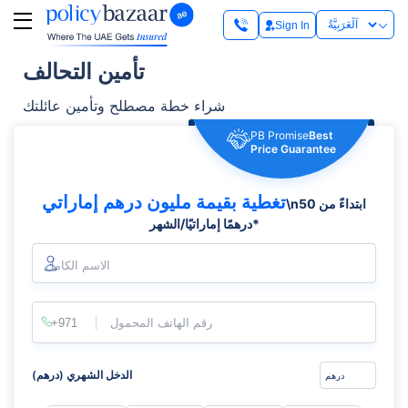
Sign In
تأمين التحالف
شراء خطة مصطلح وتأمين عائلتك
PB Promise
Best
Price Guarantee
تغطية بقيمة مليون درهم إماراتي
\nابتداءً من 50
درهمًا إماراتيًا/الشهر*
الاسم الكامل
رقم الهاتف المحمول
الدخل الشهري (درهم)