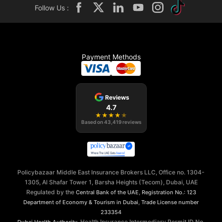
Follow Us :
Payment Methods
Reviews
4.7
★
★
★
★
★
Based on
43,419
reviews
Policybazaar Middle East Insurance Brokers LLC, Office no. 1304-
1305, Al Shafar Tower 1, Barsha Heights (Tecom), Dubai, UAE
Regulated by the
,
Central Bank of the UAE
Registration No.: 123
,
Department of Economy & Tourism in Dubai
Trade License number
233354
, Health Insurance Intermediary Permit ID No.