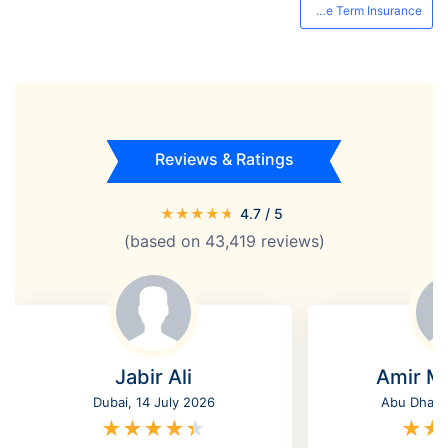
Alliance Term Insurance
Reviews & Ratings
★
★
★
★
★
4.7
/ 5
(based on
43,419
reviews)
Jabir Ali
Amir M
Dubai, 14 July 2026
Abu Dhabi,
★
★
★
★
★
★
★