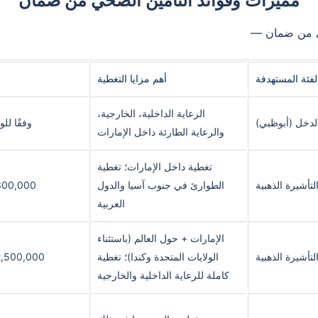
مميزات وفوائد التأمين الصحي من ضمان
حي من ضمان —
لفئة المستهدفة
أهم مزايا التغطية
الرعاية الداخلية، الخارجية،
لدخل (أبوظبي)
وفقًا للو
والرعاية الطارئة داخل الإمارات
تغطية داخل الإمارات؛ تغطية
لتأشيرة الذهبية
الطوارئ في جنوب آسيا والدول
300,000 درهم إمارا
العربية
الإمارات + حول العالم (باستثناء
لتأشيرة الذهبية
الولايات المتحدة وكندا)؛ تغطية
2,500,000 درهم إمارا
كاملة للرعاية الداخلية والخارجية