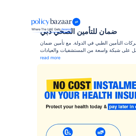
ضمان للتأمين الصحي دبي
ات التأمين الطبي في الدولة. مع تأمين ضمان
حصل على شبكة واسعة من المستشفيات والعيادات
 مجموعة واسعة من الخطط لتناسب أنماط الحياة
read more
سية إلى الخطط الشاملة ذات المزايا الدولية. إنها
، والمتقاعدين، وحتى حاملي الإقامة الذهبية الذين
يبحثون عن تغطية صحية مرنة وموثوقة.