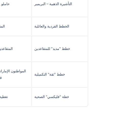
التأشيرة الذهبية – البريمير
حاملو ا
الخطط الفردية والعائلية
المق
خطط "مديد" للمتقاعدين
المتقاعد
المواطنون الإمارا
خطط "ثقة" التكميلية
في
خطة "فليكسي" الصحية
تغطية