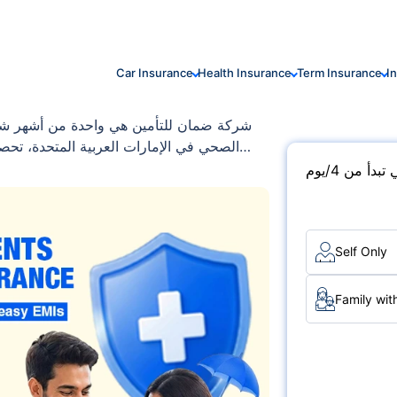
Car Insurance
Health Insurance
Term Insurance
I
شركة ضمان للتأمين هي واحدة من أشهر شرك
الصحي في الإمارات العربية المتحدة، ت
والصيدليات. التغطية متاحة من خلال
أ من 4/يوم
والاحتياجات المختلفة، بدءًا من التغطية الأسا
خيار شائع للعائلات، والمهنيين العاملين
Self Only
Family wit