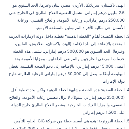
الهند، باكستان، سريلانكا، الأردن، مصر، لبنان وغيرها. الحد السنوي هو
2.5 مليون درهم إماراتي. تشمل التغطية العلاج الطارئ في الخارج حتى
250,000 درهم إماراتي، ورعاية الأمومة، والعلاج النفسي، ورعاية
الأسنان. هي مثالية للأفراد المرتبطين بالمنطقة الأوسع.
الخطة الذهبية: تُقدّم "الخطة الذهبية" تغطية داخل دولة الإمارات العربية
المتحدة بالإضافة إلى بلد الإقامة (الهند، باكستان، بنغلاديش، الفلبين،
وغيرها). الحد السنوي هو 500,000 درهم إماراتي. تشمل هذه الخطة
خدمات المرضى الخارجيين والمرضى الداخليين، ومزايا الأمومة بحد
أقصى 15,000 درهم إماراتي، بالإضافة إلى دعم الصحة النفسية. تغطي
البوليصة أيضًا ما يصل إلى 50,000 درهم إماراتي للرعاية الطارئة خارج
دولة الإمارات.
الخطة الفضية: هذه الخطة مشابهة لخطة الذهبية ولكن بحد تغطية أقل
(250,000 درهم إماراتي سنويًا). لا تزال تتضمن رعاية الأمومة، والعلاج
النفسي، والمزايا للعيادات الخارجية. يقتصر العلاج الطارئ خارج الدولة
على 1,500 درهم إماراتي.
الخطة البرونزية: هذه هي أبسط خطة من شركة GIG الخليج للتأمين
الصحي، وتغطي فقط داخل الإمارات. بحد سنوي قدره 150,000 درهم