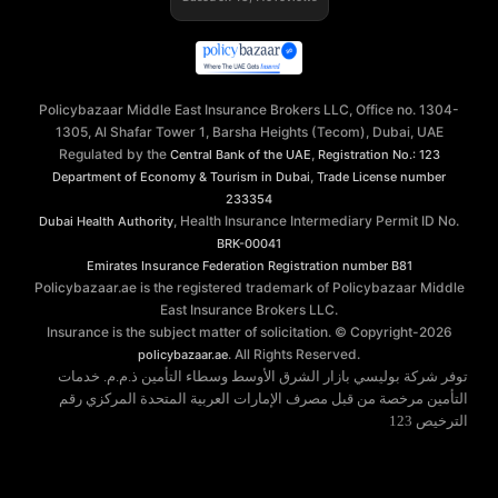
Policybazaar Middle East Insurance Brokers LLC, Office no. 1304-
1305, Al Shafar Tower 1, Barsha Heights (Tecom), Dubai, UAE
Regulated by the
,
Central Bank of the UAE
Registration No.: 123
,
Department of Economy & Tourism in Dubai
Trade License number
233354
, Health Insurance Intermediary Permit ID No.
Dubai Health Authority
BRK-00041
Emirates Insurance Federation
Registration number B81
Policybazaar.ae is the registered trademark of Policybazaar Middle
East Insurance Brokers LLC.
Insurance is the subject matter of solicitation. © Copyright-
2026
. All Rights Reserved.
policybazaar.ae
توفر شركة بوليسي بازار الشرق الأوسط وسطاء التأمين ذ.م.م. خدمات
التأمين مرخصة من قبل مصرف الإمارات العربية المتحدة المركزي رقم
الترخيص 123