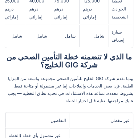
تغطية
125,000
75,000
40,000
25,000
الحوادث
درهم
درهم
درهم
درهم
الشخصية
إماراتي
إماراتي
إماراتي
إماراتي
سيارة
شامل
شامل
شامل
شامل
إسعاف
ما الذي لا تتضمنه خطة التأمين الصحي من
شركة GIG الخليج؟
بينما تقدم شركة GIG الخليج للتأمين الصحي مجموعة واسعة من المزايا
الطبية، فإن بعض الخدمات والعلاجات إما غير مشمولة أو متاحة فقط
بشروط محددة. تساعد هذه الاستثناءات في تحديد نطاق التغطية — يجب
عليك مراجعتها بعناية قبل اختيار الخطة.
غير مغطى
التفاصيل
غير مشمول بأي خطة (الخطة