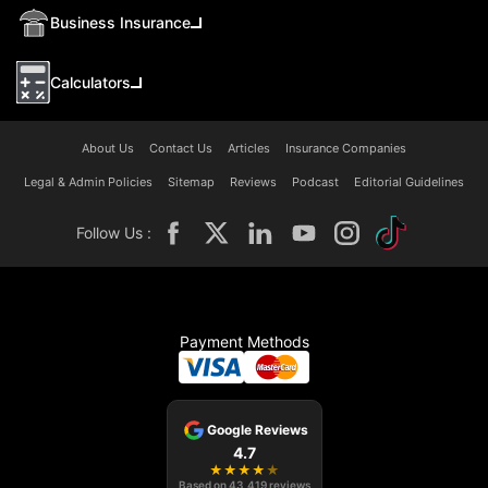
Business Insurance
Calculators
About Us
Contact Us
Articles
Insurance Companies
Legal & Admin Policies
Sitemap
Reviews
Podcast
Editorial Guidelines
Follow Us :
Payment Methods
Google Reviews
4.7
★
★
★
★
★
Based on
43,419
reviews