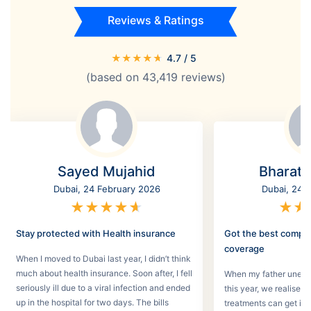
Reviews & Ratings
★
★
★
★
★
4.7
/ 5
(based on
43,419
reviews)
Sayed Mujahid
Bharat
Dubai, 24 February 2026
Dubai, 24 
★
★
★
★
★
★
★
Stay protected with Health insurance
Got the best compr
coverage
When I moved to Dubai last year, I didn’t think
much about health insurance. Soon after, I fell
When my father unexpec
seriously ill due to a viral infection and ended
this year, we realised
up in the hospital for two days. The bills
treatments can get in 