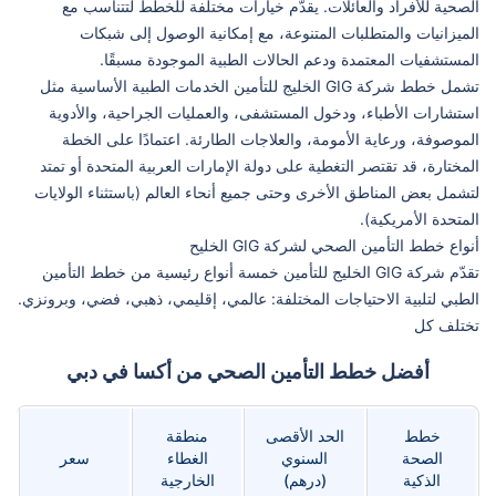
الصحية للأفراد والعائلات. يقدّم خيارات مختلفة للخطط لتتناسب مع
الميزانيات والمتطلبات المتنوعة، مع إمكانية الوصول إلى شبكات
المستشفيات المعتمدة ودعم الحالات الطبية الموجودة مسبقًا.
تشمل خطط شركة GIG الخليج للتأمين الخدمات الطبية الأساسية مثل
استشارات الأطباء، ودخول المستشفى، والعمليات الجراحية، والأدوية
الموصوفة، ورعاية الأمومة، والعلاجات الطارئة. اعتمادًا على الخطة
المختارة، قد تقتصر التغطية على دولة الإمارات العربية المتحدة أو تمتد
لتشمل بعض المناطق الأخرى وحتى جميع أنحاء العالم (باستثناء الولايات
المتحدة الأمريكية).
أنواع خطط التأمين الصحي لشركة GIG الخليح
تقدّم شركة GIG الخليج للتأمين خمسة أنواع رئيسية من خطط التأمين
الطبي لتلبية الاحتياجات المختلفة: عالمي، إقليمي، ذهبي، فضي، وبرونزي.
تختلف كل
أفضل خطط التأمين الصحي من أكسا في دبي
خطط
الحد الأقصى
منطقة
الصحة
السنوي
الغطاء
سعر
الذكية
(درهم)
الخارجية